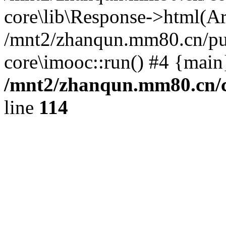
core\lib\Response->html(Arr
/mnt2/zhanqun.mm80.cn/pub
core\imooc::run() #4 {main
/mnt2/zhanqun.mm80.cn/
line
114