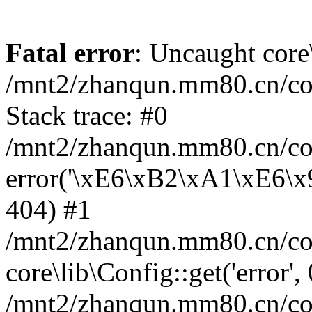
Fatal error
: Uncaught core
/mnt2/zhanqun.mm80.cn/co
Stack trace: #0
/mnt2/zhanqun.mm80.cn/cor
error('\xE6\xB2\xA1\xE6\
404) #1
/mnt2/zhanqun.mm80.cn/cor
core\lib\Config::get('error',
/mnt2/zhanqun.mm80.cn/co